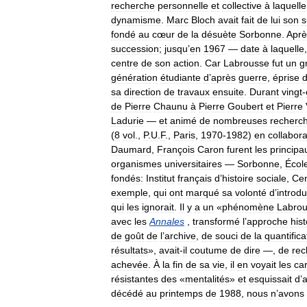
recherche
personnelle
et
collective
à
laquelle
dynamisme
.
Marc
Bloch
avait
fait
de
lui
son
s
fondé
au
cœur
de
la
désuète
Sorbonne
.
Aprè
succession
;
jusqu
’
en
1967
—
date
à
laquelle
centre
de
son
action
.
Car
Labrousse
fut
un
g
génération
étudiante
d
’
après
guerre
,
éprise
sa
direction
de
travaux
ensuite
.
Durant
vingt
-
de
Pierre
Chaunu
à
Pierre
Goubert
et
Pierre
Ladurie
—
et
animé
de
nombreuses
recherc
(
8
vol
.,
P
.
U
.
F
.,
Paris
,
1970
-
1982
)
en
collabora
Daumard
,
François
Caron
furent
les
principa
organismes
universitaires
—
Sorbonne
,
Écol
fondés:
Institut
français
d
’
histoire
sociale
,
Cen
exemple
,
qui
ont
marqué
sa
volonté
d
’
introdu
qui
les
ignorait
.
Il
y
a
un
«
phénomène
Labro
avec
les
Annales
,
transformé
l
’
approche
his
de
goût
de
l
’
archive
,
de
souci
de
la
quantifica
résultats
»,
avait
-
il
coutume
de
dire
—,
de
rec
achevée
.
À
la
fin
de
sa
vie
,
il
en
voyait
les
ca
résistantes
des
«
mentalités
»
et
esquissait
d
’
a
décédé
au
printemps
de
1988
,
nous
n
’
avons