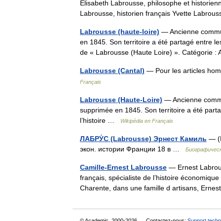
Élisabeth Labrousse, philosophe et historienn
Labrousse, historien français Yvette Labr
Labrousse (haute-loire)
— Ancienne commun
en 1845. Son territoire a été partagé entre 
de « Labrousse (Haute Loire) ». Catégori
Labrousse (Cantal)
— Pour les articles ho
Français
Labrousse (Haute-Loire)
— Ancienne commu
supprimée en 1845. Son territoire a été part
l’histoire …
Wikipédia en Français
ЛАБРУ́С (Labrousse) Эрнест Камиль
— (L
экон. истории Франции 18 в …
Биографическ
Camille-Ernest Labrousse
— Ernest Labrous
français, spécialiste de l’histoire économiqu
Charente, dans une famille d artisans, Ern
© Academic, 2000-2026
Contactez-nous:
Support techn