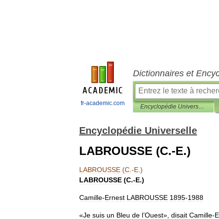
Dictionnaires et Ency
fr-academic.com
Encyclopédie Universelle
Encyclopédie Universelle
LABROUSSE (C.-E.)
LABROUSSE
(
C
.-
E
.)
LABROUSSE
(
C
.-
E
.)
Camille
-
Ernest
LABROUSSE
1895
-
1988
«
Je
suis
un
Bleu
de
l
’
Ouest
»,
disait
Camille
-
E