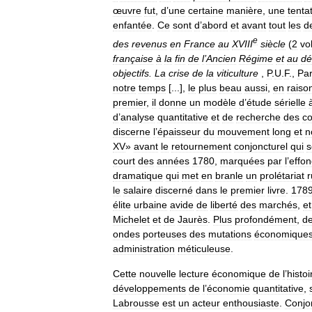
œuvre
fut
,
d
’
une
certaine
manière
,
une
tenta
enfantée
.
Ce
sont
d
’
abord
et
avant
tout
les
d
e
des
revenus
en
France
au
XVIII
siècle
(
2
vo
française
à
la
fin
de
l
’
Ancien
Régime
et
au
dé
objectifs
.
La
crise
de
la
viticulture
,
P
.
U
.
F
.,
Par
notre
temps
[...],
le
plus
beau
aussi
,
en
raiso
premier
,
il
donne
un
modèle
d
’
étude
sérielle
d
’
analyse
quantitative
et
de
recherche
des
co
discerne
l
’
épaisseur
du
mouvement
long
et
n
XV
»
avant
le
retournement
conjoncturel
qui
s
court
des
années
1780
,
marquées
par
l
’
effo
dramatique
qui
met
en
branle
un
prolétariat
r
le
salaire
discerné
dans
le
premier
livre
.
178
élite
urbaine
avide
de
liberté
des
marchés
,
et
Michelet
et
de
Jaurès
.
Plus
profondément
,
de
ondes
porteuses
des
mutations
économique
administration
méticuleuse
.
Cette
nouvelle
lecture
économique
de
l
’
histoi
développements
de
l
’
économie
quantitative
,
Labrousse
est
un
acteur
enthousiaste
.
Conjo