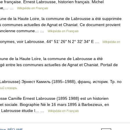
e française. Ernest Labrousse, historien français. Michel
ousse,… …
Wikipédia en Français
e de la Haute Loire, la commune de Labrousse a été supprimée
les communes actuelles de Agnat et Chaniat. Ce document provient
e : Ancienne commune… …
Wikipédia en Français
monymes, voir Labrousse. 44° 51′ 26″ N 2° 32′ 34″ E …
Wikipédia en
ne de la Haute Loire, la commune de Labrousse a été
agé entre les communes actuelles de Agnat et Chaniat. Portail de
abrousse) Эрнест Камиль (1895–1988), франц. историк. Тр. по
ий словарь
se Camille Ernest Labrousse (1895 1988) est un historien
e et sociale. Biographie Né le 16 mars 1895 à Barbezieux, en
est Labrousse étudie l… …
Wikipédia en Français
ique
,
RÉCLAME