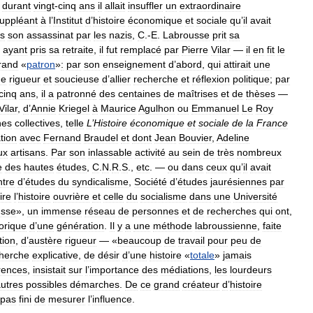
durant
vingt
-
cinq
ans
il
allait
insuffler
un
extraordinaire
uppléant
à
l
’
Institut
d
’
histoire
économique
et
sociale
qu
’
il
avait
s
son
assassinat
par
les
nazis
,
C
.-
E
.
Labrousse
prit
sa
,
ayant
pris
sa
retraite
,
il
fut
remplacé
par
Pierre
Vilar
—
il
en
fit
le
rand
«
patron
»
:
par
son
enseignement
d
’
abord
,
qui
attirait
une
de
rigueur
et
soucieuse
d
’
allier
recherche
et
réflexion
politique
;
par
cinq
ans
,
il
a
patronné
des
centaines
de
maîtrises
et
de
thèses
—
Vilar
,
d
’
Annie
Kriegel
à
Maurice
Agulhon
ou
Emmanuel
Le
Roy
hes
collectives
,
telle
L
’
Histoire
économique
et
sociale
de
la
France
tion
avec
Fernand
Braudel
et
dont
Jean
Bouvier
,
Adeline
ux
artisans
.
Par
son
inlassable
activité
au
sein
de
très
nombreux
e
des
hautes
études
,
C
.
N
.
R
.
S
.,
etc
. —
ou
dans
ceux
qu
’
il
avait
tre
d
’
études
du
syndicalisme
,
Société
d
’
études
jaurésiennes
par
ire
l
’
histoire
ouvrière
et
celle
du
socialisme
dans
une
Université
usse
»,
un
immense
réseau
de
personnes
et
de
recherches
qui
ont
,
torique
d
’
une
génération
.
Il
y
a
une
méthode
labroussienne
,
faite
tion
,
d
’
austère
rigueur
— «
beaucoup
de
travail
pour
peu
de
herche
explicative
,
de
désir
d
’
une
histoire
«
totale
»
jamais
rences
,
insistait
sur
l
’
importance
des
médiations
,
les
lourdeurs
utres
possibles
démarches
.
De
ce
grand
créateur
d
’
histoire
pas
fini
de
mesurer
l
’
influence
.