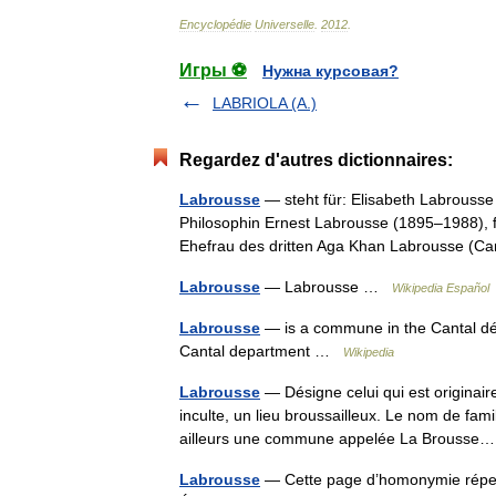
Encyclopédie
Universelle
.
2012
.
Игры ⚽
Нужна курсовая?
LABRIOLA (A.)
Regardez d'autres dictionnaires:
Labrousse
— steht für: Elisabeth Labrousse
Philosophin Ernest Labrousse (1895–1988), f
Ehefrau des dritten Aga Khan Labrousse (
Labrousse
— Labrousse …
Wikipedia Español
Labrousse
— is a commune in the Cantal dé
Cantal department …
Wikipedia
Labrousse
— Désigne celui qui est originair
inculte, un lieu broussailleux. Le nom de fami
ailleurs une commune appelée La Brouss
Labrousse
— Cette page d’homonymie réperto