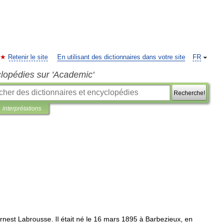
Retenir le site
En utilisant des dictionnaires dans votre site
FR
clopédies sur 'Academic'
Recherche!
interprétations
rnest
Labrousse
.
Il
était
né
le
16
mars
1895
à
Barbezieux
,
en