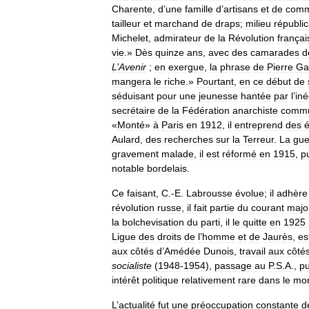
Charente
,
d
’
une
famille
d
’
artisans
et
de
comm
tailleur
et
marchand
de
draps
;
milieu
républic
Michelet
,
admirateur
de
la
Révolution
françai
vie
.»
Dès
quinze
ans
,
avec
des
camarades
d
L
’
Avenir
;
en
exergue
,
la
phrase
de
Pierre
Ga
mangera
le
riche
.»
Pourtant
,
en
ce
début
de
séduisant
pour
une
jeunesse
hantée
par
l
’
iné
secrétaire
de
la
Fédération
anarchiste
commu
«
Monté
»
à
Paris
en
1912
,
il
entreprend
des
Aulard
,
des
recherches
sur
la
Terreur
.
La
gue
gravement
malade
,
il
est
réformé
en
1915
,
p
notable
bordelais
.
Ce
faisant
,
C
.-
E
.
Labrousse
évolue
;
il
adhère
révolution
russe
,
il
fait
partie
du
courant
major
la
bolchevisation
du
parti
,
il
le
quitte
en
1925
Ligue
des
droits
de
l
’
homme
et
de
Jaurès
,
es
aux
côtés
d
’
Amédée
Dunois
,
travail
aux
côté
socialiste
(
1948
-
1954
),
passage
au
P
.
S
.
A
.,
pu
intérêt
politique
relativement
rare
dans
le
mo
L
’
actualité
fut
une
préoccupation
constante
d