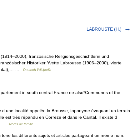
LABROUSTE (H.)
 (1914–2000), französische Religionsgeschichtlerin und
ranzösischer Historiker Yvette Labrousse (1906–2000), vierte
Cantal),… …
Deutsch Wikipedia
partement in south central France.ee also*Communes of the
e d une localité appelée la Brousse, toponyme évoquant un terrain
lle est très répandu en Corrèze et dans le Cantal. Il existe d
e… …
Noms de famille
rie les différents sujets et articles partageant un même nom.