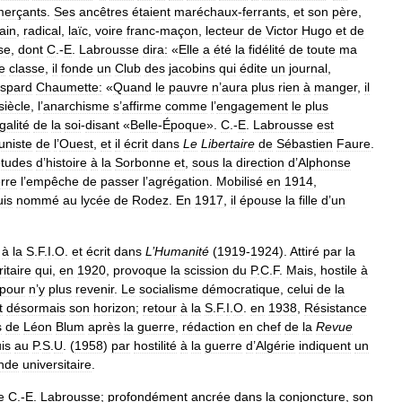
erçants
.
Ses
ancêtres
étaient
maréchaux
-
ferrants
,
et
son
père
,
ain
,
radical
,
laïc
,
voire
franc
-
maçon
,
lecteur
de
Victor
Hugo
et
de
se
,
dont
C
.-
E
.
Labrousse
dira:
«
Elle
a
été
la
fidélité
de
toute
ma
e
classe
,
il
fonde
un
Club
des
jacobins
qui
édite
un
journal
,
spard
Chaumette:
«
Quand
le
pauvre
n
’
aura
plus
rien
à
manger
,
il
siècle
,
l
’
anarchisme
s
’
affirme
comme
l
’
engagement
le
plus
galité
de
la
soi
-
disant
«
Belle
-
Époque
».
C
.-
E
.
Labrousse
est
niste
de
l
’
Ouest
,
et
il
écrit
dans
Le
Libertaire
de
Sébastien
Faure
.
études
d
’
histoire
à
la
Sorbonne
et
,
sous
la
direction
d
’
Alphonse
rre
l
’
empêche
de
passer
l
’
agrégation
.
Mobilisé
en
1914
,
uis
nommé
au
lycée
de
Rodez
.
En
1917
,
il
épouse
la
fille
d
’
un
à
la
S
.
F
.
I
.
O
.
et
écrit
dans
L
’
Humanité
(
1919
-
1924
).
Attiré
par
la
itaire
qui
,
en
1920
,
provoque
la
scission
du
P
.
C
.
F
.
Mais
,
hostile
à
pour
n
’
y
plus
revenir
.
Le
socialisme
démocratique
,
celui
de
la
t
désormais
son
horizon
;
retour
à
la
S
.
F
.
I
.
O
.
en
1938
,
Résistance
s
de
Léon
Blum
après
la
guerre
,
rédaction
en
chef
de
la
Revue
is
au
P
.
S
.
U
. (
1958
)
par
hostilité
à
la
guerre
d
’
Algérie
indiquent
un
nde
universitaire
.
e
C
.-
E
.
Labrousse
;
profondément
ancrée
dans
la
conjoncture
,
son