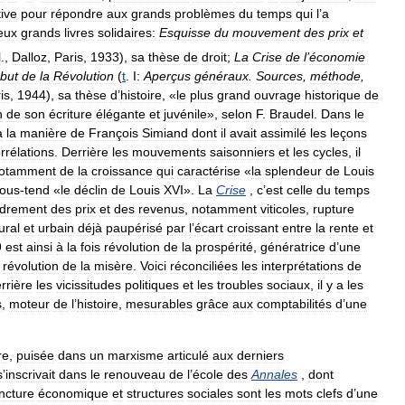
tive
pour
répondre
aux
grands
problèmes
du
temps
qui
l
’
a
eux
grands
livres
solidaires:
Esquisse
du
mouvement
des
prix
et
l
.,
Dalloz
,
Paris
,
1933
),
sa
thèse
de
droit
;
La
Crise
de
l
’
économie
but
de
la
Révolution
(
t
.
I:
Aperçus
généraux
.
Sources
,
méthode
,
is
,
1944
),
sa
thèse
d
’
histoire
, «
le
plus
grand
ouvrage
historique
de
n
de
son
écriture
élégante
et
juvénile
»,
selon
F
.
Braudel
.
Dans
le
à
la
manière
de
François
Simiand
dont
il
avait
assimilé
les
leçons
rrélations
.
Derrière
les
mouvements
saisonniers
et
les
cycles
,
il
otamment
de
la
croissance
qui
caractérise
«
la
splendeur
de
Louis
ous
-
tend
«
le
déclin
de
Louis
XVI
».
La
Crise
,
c
’
est
celle
du
temps
ndrement
des
prix
et
des
revenus
,
notamment
viticoles
,
rupture
ural
et
urbain
déjà
paupérisé
par
l
’
écart
croissant
entre
la
rente
et
9
est
ainsi
à
la
fois
révolution
de
la
prospérité
,
génératrice
d
’
une
révolution
de
la
misère
.
Voici
réconciliées
les
interprétations
de
rrière
les
vicissitudes
politiques
et
les
troubles
sociaux
,
il
y
a
les
s
,
moteur
de
l
’
histoire
,
mesurables
grâce
aux
comptabilités
d
’
une
re
,
puisée
dans
un
marxisme
articulé
aux
derniers
s
’
inscrivait
dans
le
renouveau
de
l
’
école
des
Annales
,
dont
ncture
économique
et
structures
sociales
sont
les
mots
clefs
d
’
une